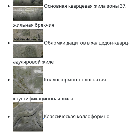
Основная кварцевая жила зоны 37,
жильная брекчия
Обломки дацитов в халцедон-кварц-
адуляровой жиле
Коллоформно-полосчатая
крустификационная жила
Классическая коллоформно-