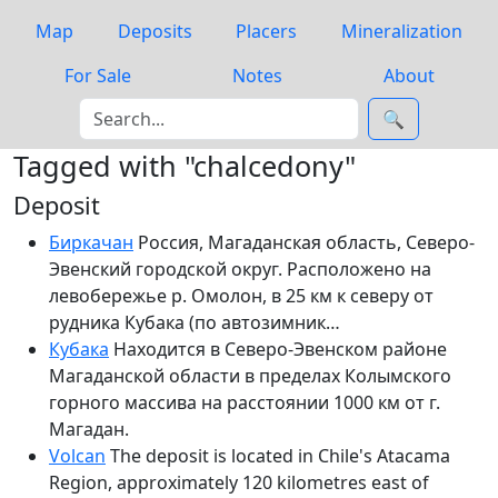
Map
Deposits
Placers
Mineralization
For Sale
Notes
About
🔍
Tagged with "chalcedony"
Deposit
Биркачан
Россия, Магаданская область, Северо-
Эвенский городской округ. Расположено на
левобережье р. Омолон, в 25 км к северу от
рудника Кубака (по автозимник…
Кубака
Находится в Северо-Эвенском районе
Магаданской области в пределах Колымского
горного массива на расстоянии 1000 км от г.
Магадан.
Volcan
The deposit is located in Chile's Atacama
Region, approximately 120 kilometres east of