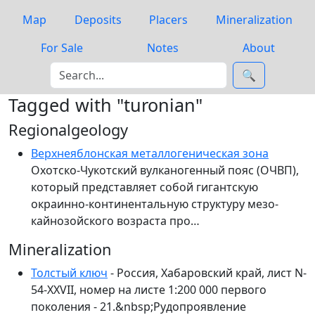
Map
Deposits
Placers
Mineralization
For Sale
Notes
About
🔍
Tagged with "turonian"
Regionalgeology
Верхнеяблонская металлогеническая зона
Охотско-Чукотский вулканогенный пояс (ОЧВП),
который представляет собой гигантскую
окраинно-континентальную структуру мезо-
кайнозойского возраста про…
Mineralization
Толстый ключ
- Россия, Хабаровский край, лист N-
54-XXVII, номер на листе 1:200 000 первого
поколения - 21.&nbsp;Рудопроявление