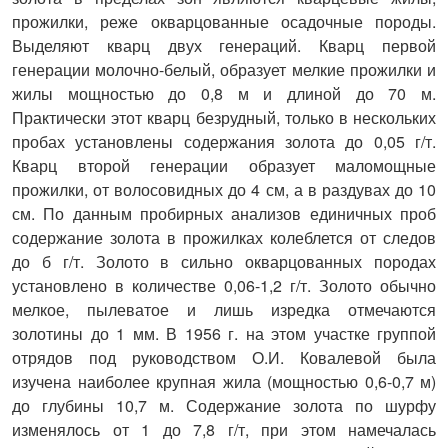
прожилки, реже окварцованные осадочные породы.
Выделяют кварц двух генераций. Кварц первой
генерации молочно-белый, образует мелкие прожилки и
жилы мощностью до 0,8 м и длиной до 70 м.
Практически этот кварц безрудный, только в нескольких
пробах установлены содержания золота до 0,05 г/т.
Кварц второй генерации образует маломощные
прожилки, от волосовидных до 4 см, а в раздувах до 10
см. По данным пробирных анализов единичных проб
содержание золота в прожилках колеблется от следов
до б г/т. Золото в сильно окварцованных породах
установлено в количестве 0,06-1,2 г/т. Золото обычно
мелкое, пылеватое и лишь изредка отмечаются
золотины до 1 мм. В 1956 г. на этом участке группой
отрядов под руководством О.И. Ковалевой была
изучена наиболее крупная жила (мощностью 0,6-0,7 м)
до глубины 10,7 м. Содержание золота по шурфу
изменялось от 1 до 7,8 г/т, при этом намечалась