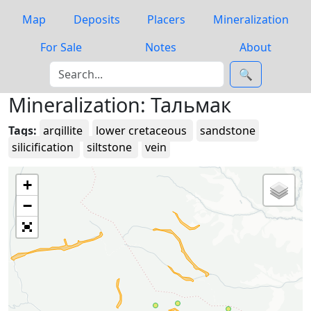
Map
Deposits
Placers
Mineralization
For Sale
Notes
About
🔍
Mineralization: Тальмак
Tags:
argillite
lower cretaceous
sandstone
silicification
siltstone
vein
+
−