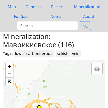
Map
Deposits
Placers
Mineralization
For Sale
Notes
About
🔍
Mineralization:
Маврикиевское (116)
Tags:
lower carboniferous
schist
vein
+
−