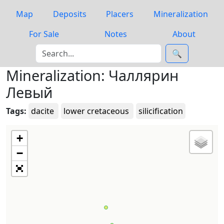
Map
Deposits
Placers
Mineralization
For Sale
Notes
About
🔍
Mineralization: Чаллярин
Левый
Tags:
dacite
lower cretaceous
silicification
+
−