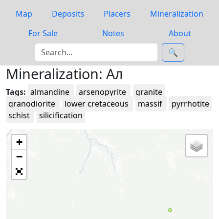
Map
Deposits
Placers
Mineralization
For Sale
Notes
About
🔍
Mineralization: Ал
Tags:
almandine
arsenopyrite
granite
granodiorite
lower cretaceous
massif
pyrrhotite
schist
silicification
+
−