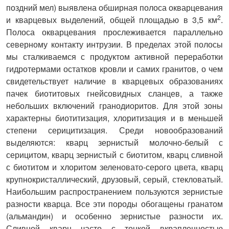
поздний мел) выявлена обширная полоса окварцевания
2
и кварцевых выделений, общей площадью в 3,5 км
.
Полоса окварцевания прослеживается параллельно
северному контакту интрузии. В пределах этой полосы
мы сталкиваемся с продуктом активной переработки
гидротермами остатков кровли и самих гранитов, о чем
свидетельствует наличие в кварцевых образованиях
пачек биотитовых гнейсовидных сланцев, а также
небольших включений гранодиоритов. Для этой зоны
характерны биотитизация, хлоритизация и в меньшей
степени серицитизация. Среди новообразований
выделяются: кварц зернистый молочно-белый с
серицитом, кварц зернистый с биотитом, кварц сливной
с биотитом и хлоритом зеленовато-серого цвета, кварц
крупнокристаллический, друзовый, серый, стекловатый.
Наибольшим распространением пользуются зернистые
разности кварца. Все эти породы обогащены гранатом
(альмандин) и особенно зернистые разности их.
Сливной кварц часто с тонкой вкрапленностью