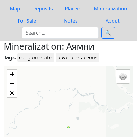
Map
Deposits
Placers
Mineralization
For Sale
Notes
About
🔍
Mineralization: Аямни
Tags:
conglomerate
lower cretaceous
+
−