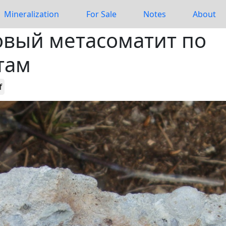
Mineralization
For Sale
Notes
About
овый метасоматит по
там
f