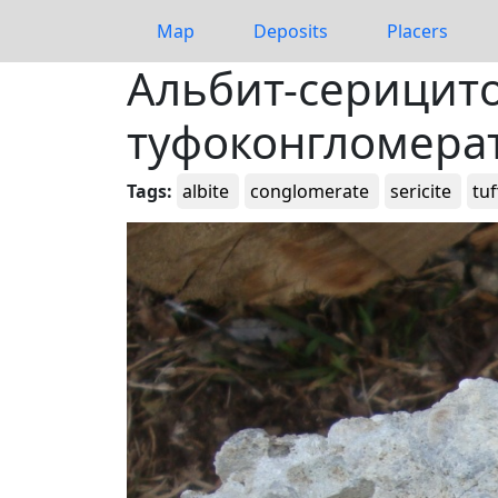
Map
Deposits
Placers
Альбит-серицит
туфоконгломера
Tags:
albite
conglomerate
sericite
tuf