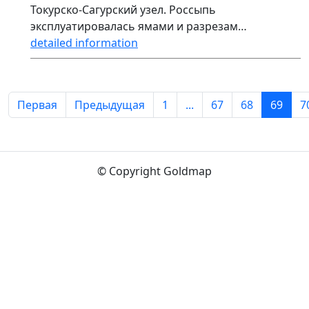
Токурско-Сагурский узел. Россыпь
эксплуатировалась ямами и разрезам…
detailed information
Первая
Предыдущая
1
...
67
68
69
7
© Copyright Goldmap