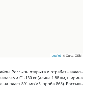
Leaflet
|
© Carto, OSM
район. Россыпь открыта и отрабатывалась
 запасами С1-130 кг (длина 1.88 км, ширина
е на пласт 891 мг/м3, проба 863). Россыпь