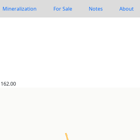
Mineralization
For Sale
Notes
About
162.00