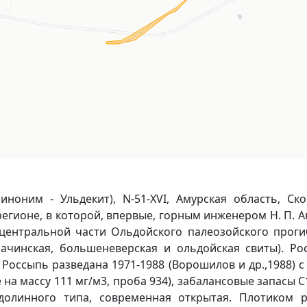
ноним - Ульдекит), N-51-XVI, Амурская область, Ск
регионе, в которой, впервые, горным инженером Н. П. 
центральной части Ольдойского палеозойского прогиб
чинская, большеневерская и ольдойская свиты). Рос
 Россыпь разведана 1971-1988 (Ворошилов и др.,1988) с 
 на массу 111 мг/м3, проба 934), забалансовые запасы С
долинного типа, современная открытая. Плотиком 