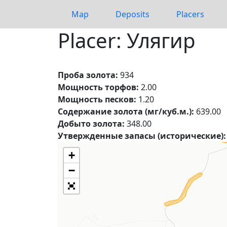
Map
Deposits
Placers
Placer: Улягир
Проба золота:
934
Мощность торфов:
2.00
Мощность песков:
1.20
Содержание золота (мг/куб.м.):
639.00
Добыто золота:
348.00
Утвержденные запасы (исторические):
+
−