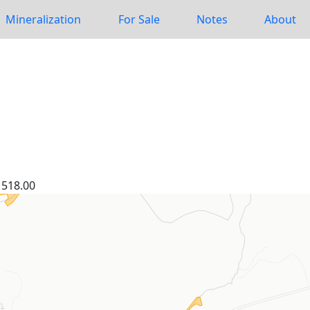
Mineralization
For Sale
Notes
About
518.00