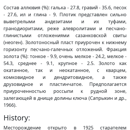
Состав аллювия (%): галька - 27.8, гравий - 35.6, песок
- 27.6, ил и глина - 9. Плотик представлен сильно
выветрелыми андезитами и их туфами,
гранодиоритами, реже алевролитами и песчано-
глинистыми отложениями сазанковской свиты
(неоген). Золотоносный пласт приурочен к нижнему
горизонту песчано-галечных отложений. Фракция
золота (%): тонкое - 9.9, очень мелкое - 24.2, мелкое -
54.3, среднее - 9.1, крупное - 2.5. Золото как
окатанное, так и неокатанное, с кварцем,
комковидное и дендритовидное, а также
друзовидное и пластинчатое. Предполагается
приуроченностью россыпи к рудной зоне,
залегающей в днище долины ключа (Сапрыкин и др.,
1966).
History:
Месторождение открыто в 1925 старателем