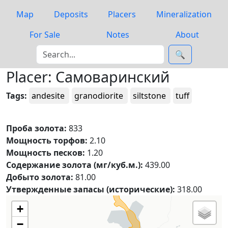
Map
Deposits
Placers
Mineralization
For Sale
Notes
About
🔍
Placer: Самоваринский
Tags:
andesite
granodiorite
siltstone
tuff
Проба золота:
833
Мощность торфов:
2.10
Мощность песков:
1.20
Содержание золота (мг/куб.м.):
439.00
Добыто золота:
81.00
Утвержденные запасы (исторические):
318.00
+
−