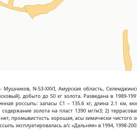
 Мушников, N-53-ХХVI, Амурская область, Селемджинс
ковый), добыто до 50 кг золота. Разведана в 1989-199
нная россыпь: запасы С1 – 135.6 кг, длина 2.1 км, мощ
 содержание золота на пласт 1390 мг/м3; 2) террасовая
 нет, промывистость хорошая, асы химически чистого зо
оссыпь эксплуатировалась а/с «Дальняя» в 1994, 1998-200