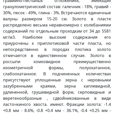
гравийно-песчаных отложениях, имеющих
гранулометрический состав: галечник - 18%, гравий -
30%, песок - 49%, глина - 3%. Встречаются единичные
валуны размером 15-20 см. Золото в пласте
распределено весьма неравномерно с колебаниями
содержаний по отдельным проходкам от 34 до 5581
мг/м3. Наиболее высокие содержания его
приурочены к приплотиковой части пласта, но
непосредственно в породах плотика золото
отмечается в единственном случае. Золото в
россыпи комковидное преимущественно
изометричной формы, полуокатанное,
слабоокатанное. В подчиненных количествах
присутствуют уплощенные зерна с неровными
зазубренными краями, зерна каплевидной,
удлиненной, грушевидной форм, серповидные и
веретенообразные , сдвойникованные в виде
ласточкиного хвоста. имеют. Фракции золота: -1.4
+0.8 мм - 8.6%, -0.8 +0.4 мм - 36.1%, -0.4 +0.25 мм -