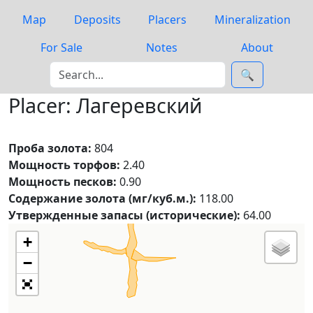
Map
Deposits
Placers
Mineralization
For Sale
Notes
About
🔍
Placer: Лагеревский
Проба золота:
804
Мощность торфов:
2.40
Мощность песков:
0.90
Содержание золота (мг/куб.м.):
118.00
Утвержденные запасы (исторические):
64.00
+
−