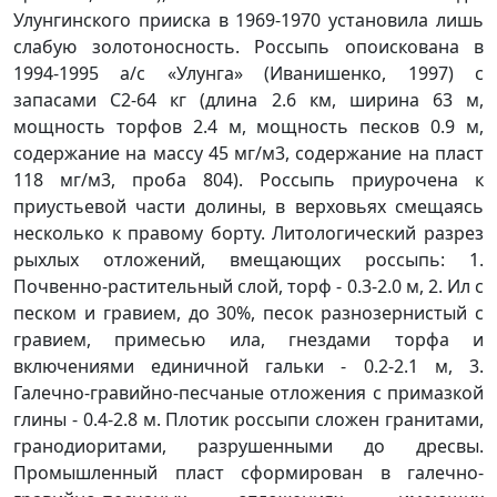
Улунгинского прииска в 1969-1970 установила лишь
слабую золотоносность. Россыпь опоискована в
1994-1995 а/с «Улунга» (Иванишенко, 1997) с
запасами С2-64 кг (длина 2.6 км, ширина 63 м,
мощность торфов 2.4 м, мощность песков 0.9 м,
содержание на массу 45 мг/м3, содержание на пласт
118 мг/м3, проба 804). Россыпь приурочена к
приустьевой части долины, в верховьях смещаясь
несколько к правому борту. Литологический разрез
рыхлых отложений, вмещающих россыпь: 1.
Почвенно-растительный слой, торф - 0.3-2.0 м, 2. Ил с
песком и гравием, до 30%, песок разнозернистый с
гравием, примесью ила, гнездами торфа и
включениями единичной гальки - 0.2-2.1 м, 3.
Галечно-гравийно-песчаные отложения с примазкой
глины - 0.4-2.8 м. Плотик россыпи сложен гранитами,
гранодиоритами, разрушенными до дресвы.
Промышленный пласт сформирован в галечно-