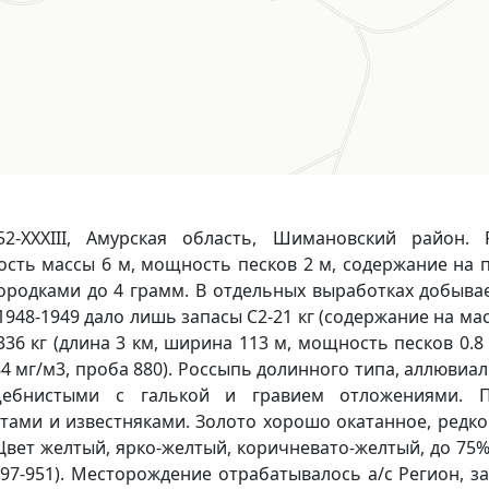
2-XXXIII, Амурская область, Шимановский район. 
ть массы 6 м, мощность песков 2 м, содержание на п
мородками до 4 грамм. В отдельных выработках добыва
948-1949 дало лишь запасы С2-21 кг (содержание на мас
1-336 кг (длина 3 км, ширина 113 м, мощность песков 0.
84 мг/м3, проба 880). Россыпь долинного типа, аллюви
о-щебнистыми с галькой и гравием отложениями. 
ами и известняками. Золото хорошо окатанное, редко 
. Цвет желтый, ярко-желтый, коричневато-желтый, до 75
797-951). Месторождение отрабатывалось а/с Регион, зат