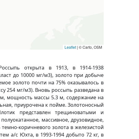
Leaflet
|
© Carto, OSM
Россыпь открыта в 1913, в 1914-1938
ласт до 10000 мг/м3), золото при добыче
емое золото почти на 75% оказывалось в
су 254 мг/м3). Вновь россыпь разведана в
8 м, мощность массы 5.3 м, содержание на
альная, приурочена к пойме. Золотоносный
Плотик представлен трещиноватыми и
полуокатанное, массивное, друзовидное,
% темно-коричневого золота в железистой
ем а/с Юхта, в 1993-1994 добыто 72 кг, в