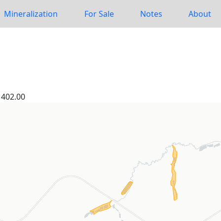
Mineralization
For Sale
Notes
About
402.00