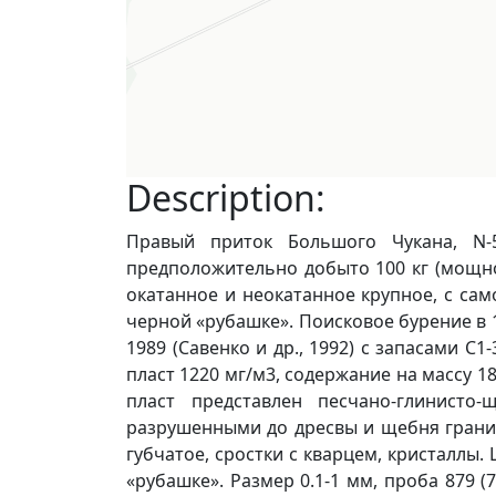
Description:
Правый приток Большого Чукана, N-5
предположительно добыто 100 кг (мощнос
окатанное и неокатанное крупное, с са
черной «рубашке». Поисковое бурение в 1
1989 (Савенко и др., 1992) с запасами С
пласт 1220 мг/м3, содержание на массу 1
пласт представлен песчано-глинист
разрушенными до дресвы и щебня гранит
губчатое, сростки с кварцем, кристаллы
«рубашке». Размер 0.1-1 мм, проба 879 (