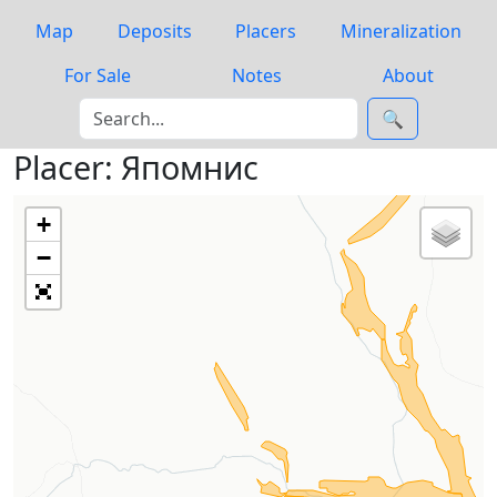
Map
Deposits
Placers
Mineralization
For Sale
Notes
About
🔍
Placer: Япомнис
+
−