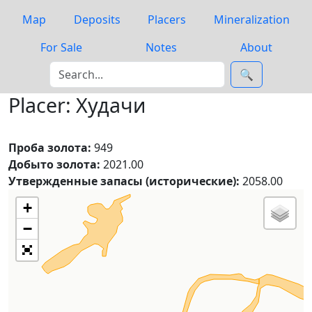
Map
Deposits
Placers
Mineralization
For Sale
Notes
About
🔍
Placer: Худачи
Проба золота:
949
Добыто золота:
2021.00
Утвержденные запасы (исторические):
2058.00
+
−