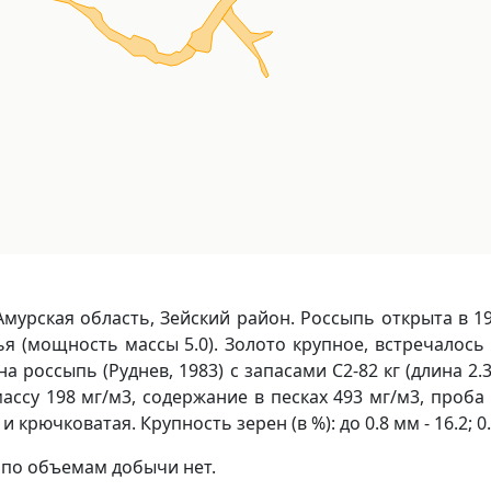
мурская область, Зейский район. Россыпь открыта в 1900
я (мощность массы 5.0). Золото крупное, встречалось 
а россыпь (Руднев, 1983) с запасами С2-82 кг (длина 2.
ссу 198 мг/м3, содержание в песках 493 мг/м3, проба 
рючковатая. Крупность зерен (в %): до 0.8 мм - 16.2; 0.8-2
х по объемам добычи нет.