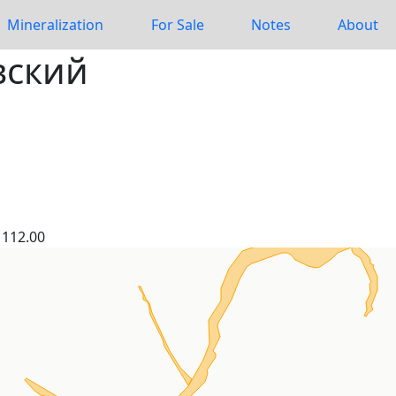
Mineralization
For Sale
Notes
About
вский
112.00