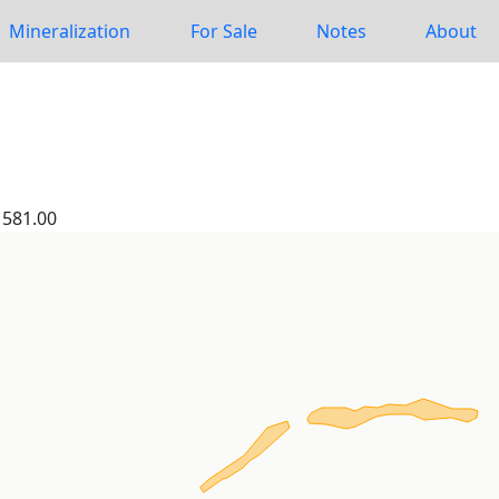
Mineralization
For Sale
Notes
About
581.00