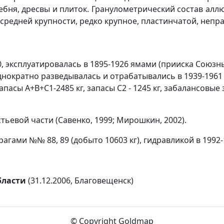
я, дресвы и плиток. Гранулометрический состав аллювия 
е и средней крупности, редко крупное, пластинчатой, не
0, эксплуатировалась в 1895-1926 ямами (прииска Союз
днократно разведывалась и отрабатывались в 1939-1961 
апасы А+В+С1-2485 кг, запасы С2 - 1245 кг, забалансовые
тьевой части (Савенко, 1999; Мирошкин, 2002).
агами №№ 88, 89 (добыто 10603 кг), гидравликой в 1992-1
бласти
(31.12.2006, Благовещенск)
© Copyright Goldmap