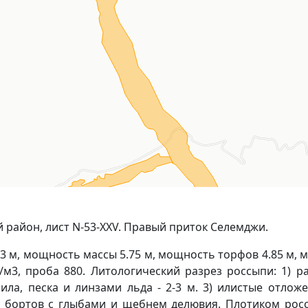
 район, лист N-53-XXV. Правый приток Селемджи.
3 м, мощность массы 5.75 м, мощность торфов 4.85 м, 
/м3, проба 880. Литологический разрез россыпи: 1) ра
ла, песка и линзами льда - 2-3 м. 3) илистые отлож
 у бортов с глыбами и щебнем делювия. Плотиком рос