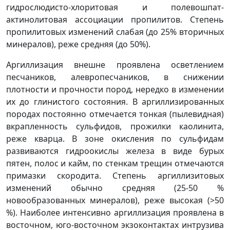
гидрослюдисто-хлоритовая и полевошпат-
актинолитовая ассоциации пропилитов. Степень
пропилитовых изменений слабая (до 25% вторичных
минералов), реже средняя (до 50%).
Аргиллизация внешне проявлена осветлением
песчаников, алевропесчаников, в снижении
плотности и прочности пород, нередко в изменении
их до глинистого состояния. В аргиллизированных
породах постоянно отмечается тонкая (пылевидная)
вкрапленность сульфидов, прожилки каолинита,
реже кварца. В зоне окисления по сульфидам
развиваются гидроокислы железа в виде бурых
пятен, полос и кайм, по стенкам трещин отмечаются
примазки скородита. Степень аргиллизитовых
изменений обычно средняя (25-50 %
новообразованных минералов), реже высокая (>50
%). Наиболее интенсивно аргиллизация проявлена в
восточном, юго-восточном экзоконтактах интрузива