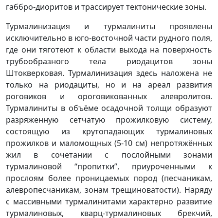
габбро-диоритов и трассирует тектонические зоны.
Турмалинизация и турмалиниты проявлены
исключительно в юго-восточной части рудного поля,
где они тяготеют к области выхода на поверхность
трубообразного тела риодацитов зоны
Штокверковая. Турмалинизация здесь наложена не
только на риодациты, но и на ареал развития
роговиков и ороговикованных алевролитов.
Турмалиниты в объёме осадочной толщи образуют
разряженную сетчатую прожилковую систему,
состоящую из крутопадающих турмалиновых
прожилков и маломощных (5-10 см) непротяжённых
жил в сочетании с послойными зонами
турмалиновой “пропитки”, приуроченными к
прослоям более проницаемых пород (песчаникам,
алевропесчаникам, зонам трещиноватости). Наряду
с массивными турмалинитами характерно развитие
турмалиновых, кварц-турмалиновых брекчий,