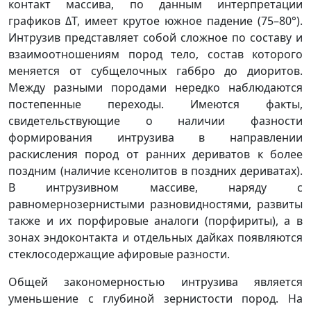
контакт массива, по данным интерпретации
графиков ΔТ, имеет крутое южное падение (75–80°).
Интрузив представляет собой сложное по составу и
взаимоотношениям пород тело, состав которого
меняется от субщелочных габбро до диоритов.
Между разными породами нередко наблюдаются
постепенные переходы. Имеются факты,
свидетельствующие о наличии фазности
формирования интрузива в направлении
раскисления пород от ранних дериватов к более
поздним (наличие ксенолитов в поздних дериватах).
В интрузивном массиве, наряду с
равномернозернистыми разновидностями, развиты
также и их порфировые аналоги (порфириты), а в
зонах эндоконтакта и отдельных дайках появляются
стеклосодержащие афировые разности.
Общей закономерностью интрузива является
уменьшение с глубиной зернистости пород. На