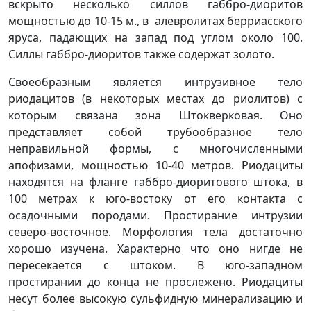
вскрыто несколько силлов габбро-диоритов
мощностью до 10-15 м., в алевролитах берриасского
яруса, падающих на запад под углом около 100.
Силлы габбро-диоритов также содержат золото.
Cвоеобразным является интрузивное тело
риодацитов (в некоторых местах до риолитов) с
которым связана зона Штокверковая. Оно
представляет собой трубообразное тело
неправильной формы, с многочисленными
апофизами, мощностью 10-40 метров. Риодациты
находятся на фланге габбро-диоритового штока, в
100 метрах к юго-востоку от его контакта с
осадочными породами. Простирание интрузии
северо-восточное. Морфология тела достаточно
хорошо изучена. Характерно что оно нигде не
пересекается с штоком. В юго-западном
простирании до конца не прослежено. Риодациты
несут более высокую сульфидную минерализацию и