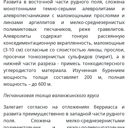
Развита в восточной части рудного поля, сложена
монотонными темно-серыми алевролитами и
алевропесчаниками с маломощными прослоями и
линзами аргиллитов и мелко-среднезернистых
полимиктовых песчаников, реже гравелитов.
Алевролиты содержат тонкую рассеянную
конседиментационную вкрапленность, маломощные
(3-10 см) согласные со слоистостью линзы, прослои,
просечки тонкозернистых сульфидов (пирит), а в
нижней части разреза - примесь тонкодисперсного
углеродистого материала. Изученная бурением
мощность толщи составляет 200 м, полная
мощность – до 600 м.
Песчаниковая толща валанжинского яруса
Залегает согласно на отложениях берриасса и
развита преимущественно в западной части рудного
поля. Сложена мелко-среднезернистыми
полимиктовыми и кварц-полевошпатовыми