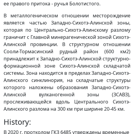
ее правого притока - ручья Болотистого.
В металлогеническом отношении месторождение
является частью Западно-Сихотэ-Алинской зоны,
которая по Центрально-Сихотэ-Алинскому разлому
граничит с Главной минерагенической зоной Сихотэ-
Алинской провинции. В структурном отношении
Сооли-Тормасинский рудный район (600 км2)
принадлежит к Западно-Сихотэ-Алинской структурно-
формационной зоне Сихотэ-Алинской складчатой
системы. Зона находится в пределах Западно-Сихотэ-
Алинского синклинория, на складчатые структуры
которого наложены образования Западно-Сихотэ-
Алинской вулканогенной зоны (ЗСАВЗ),
прослеживающейся вдоль Центрального Сихотэ-
Алинского разлома на 300 км при ширине 20-45 км.
History:
В 2020 г. протколом ГКЗ 6485 утверждены временные