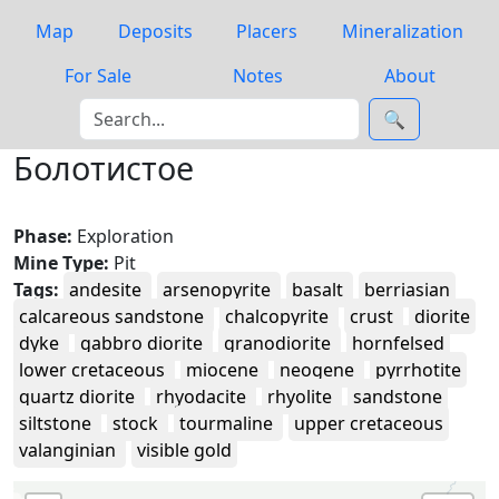
Map
Deposits
Placers
Mineralization
For Sale
Notes
About
🔍
Болотистое
Phase:
Exploration
Mine Type:
Pit
Tags:
andesite
arsenopyrite
basalt
berriasian
calcareous sandstone
chalcopyrite
crust
diorite
dyke
gabbro diorite
granodiorite
hornfelsed
lower cretaceous
miocene
neogene
pyrrhotite
quartz diorite
rhyodacite
rhyolite
sandstone
siltstone
stock
tourmaline
upper cretaceous
valanginian
visible gold