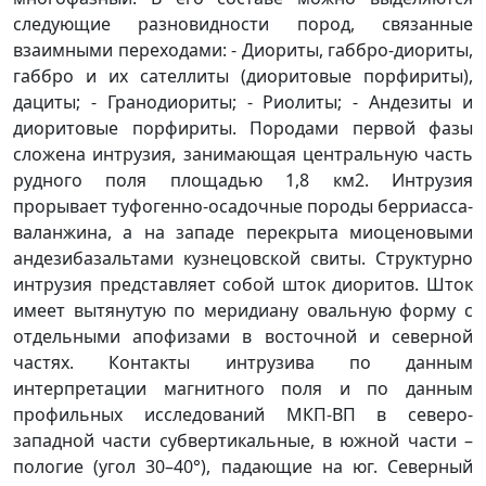
следующие разновидности пород, связанные
взаимными переходами: - Диориты, габбро-диориты,
габбро и их сателлиты (диоритовые порфириты),
дациты; - Гранодиориты; - Риолиты; - Андезиты и
диоритовые порфириты. Породами первой фазы
сложена интрузия, занимающая центральную часть
рудного поля площадью 1,8 км2. Интрузия
прорывает туфогенно-осадочные породы берриасса-
валанжина, а на западе перекрыта миоценовыми
андезибазальтами кузнецовской свиты. Структурно
интрузия представляет собой шток диоритов. Шток
имеет вытянутую по меридиану овальную форму с
отдельными апофизами в восточной и северной
частях. Контакты интрузива по данным
интерпретации магнитного поля и по данным
профильных исследований МКП-ВП в северо-
западной части субвертикальные, в южной части –
пологие (угол 30–40°), падающие на юг. Северный