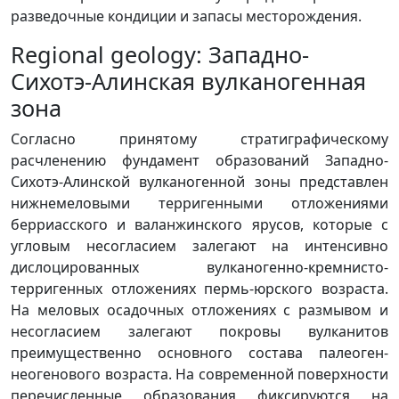
разведочные кондиции и запасы месторождения.
Regional geology: Западно-
Сихотэ-Алинская вулканогенная
зона
Согласно принятому стратиграфическому
расчленению фундамент образований Западно-
Сихотэ-Алинской вулканогенной зоны представлен
нижнемеловыми терригенными отложениями
берриасского и валанжинского ярусов, которые с
угловым несогласием залегают на интенсивно
дислоцированных вулканогенно-кремнисто-
терригенных отложениях пермь-юрского возраста.
На меловых осадочных отложениях с размывом и
несогласием залегают покровы вулканитов
преимущественно основного состава палеоген-
неогенового возраста. На современной поверхности
перечисленные образования фиксируются на