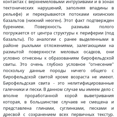
контактах с верхнемеловыми интрузивами и в зонах
тектонических нарушений, заполняя впадины в
рельефе) и перекрываются потоками кизинских
базальтов (нижний неоген). Этот факт подтвержден
бурением. Поверхность размыва полого
погружается от центра структуры к периферии (под
базальты). По аналогии с ранее выделенными в
районе рыхлыми отложениями, залегающими на
размытой поверхности меловых осадков, они
условно отнесены к образованиям бирофельдской
свиты. Это очень глубоко условное "отнесение"
поскольку данные породы ничего общего с
бирофельдской свитой кроме возраста не имеют.
Бирофельдская свита - это нелитифицированные
галечники и пески. В данном случае мы имеем дело с
вполне проработанной корой выветривания
которая, в большинстве случаев не смещена и
представлена глинами, суглинками, песками и
дресвой с сохранением всех первичных текстур.