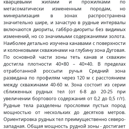
кварцевыми жилами и прожилками по
метасоматически измененным породам, но
минерализация в зонах распространена
значительно шире, и зачастую в рудные интервалы
включаются диориты, габбро-диориты без видимых
изменений, но со значимыми содержаниями золота.
Наиболее детально изучена канавами с поверхности
и колонковыми скважинами на глубину зона Дуговая.
По основной части зоны теть канав и скважин
достигла плотности 40×80 – 40×40. В пределах
отработанной россыпи ручья Средний зона
разведана по профилям через 120 м с расстоянием
между скважинами 40-60 м. Зона состоит из серии
сближенных рудных тел (от 6-8 до 20-25 при
увеличении бортового содержания от 0,2 до 0,5 г/т).
Рудные тела разделены прослоями пустых пород
мощностью от нескольких до десятков метров.
Ориентировка рудных тел преимущественно северо-
западная. Общая мощность рудной зоны - достигает