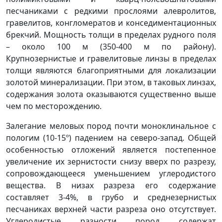
песчаниками с редкими прослоями алевролитов,
гравелитов, конгломератов и конседиментационных
брекчий. Мощность толщи в пределах рудного поля
– около 100 м (350-400 м по району).
Крупнозернистые и гравелитовые линзы в пределах
толщи являются благоприятными для локализации
золотой минерализации. При этом, в таковых линзах,
содержания золота оказываются существенно выше
чем по месторождению.
Залегание меловых пород почти моноклинальное с
пологим (10-15º) падением на северо-запад. Общей
особенностью отложений является постепенное
увеличение их зернистости снизу вверх по разрезу,
сопровождающееся уменьшением углеродистого
вещества. В низах разреза его содержание
составляет 3-4%, в грубо и среднезернистых
песчаниках верхней части разреза оно отсутствует.
Углеродистые разности пород содержат