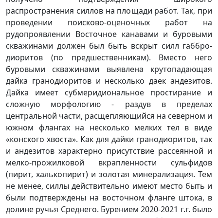
распространения силлов на площади работ. Так, при
проведении поисково-оценочных работ на
рудопроявлении Восточное канавами и буровыми
скважинами должен был быть вскрыт силл габбро-
диоритов (по предшественникам). Вместо него
буровыми скважинами выявлена крутопадающая
дайка гранодиоритов и несколько даек андезитов.
Дайка имеет субмеридиональное простирание и
сложную морфологию - раздув в пределах
центральной части, расщепляющийся на северном и
южном флангах на несколько мелких тел в виде
«конского хвоста». Как для дайки гранодиоритов, так
и андезитов характерно присутствие рассеянной и
мелко-прожилковой вкрапленности сульфидов
(пирит, халькопирит) и золотая минерализация. Тем
не менее, силлы действительно имеют место быть и
были подтверждены на восточном фланге штока, в
долине ручья Среднего. Бурением 2020-2021 г.г. было