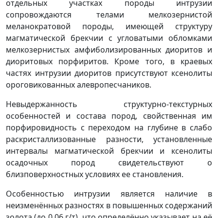
отдельных участках породы интрузии
сопровождаются телами мелкозернистой
меланократовой породы, имеющей структуру
магматической брекчии с угловатыми обломками
мелкозернистых амфиболизированных диоритов и
диоритовых порфиритов. Кроме того, в краевых
частях интрузии диоритов присутствуют ксенолиты
ороговикованных алевропесчаников.
Невыдержанность структурно-текстурных
особенностей и состава пород, свойственная им
порфировидность с переходом на глубине в слабо
раскристаллизованные разности, установленные
интервалы магматической брекчии и ксенолиты
осадочных пород свидетельствуют о
близповерхностных условиях ее становления.
Особенностью интрузии является наличие в
неизменённых разностях в повышенных содержаний
золота (до 0,06 г/т), что определённо указывает на её